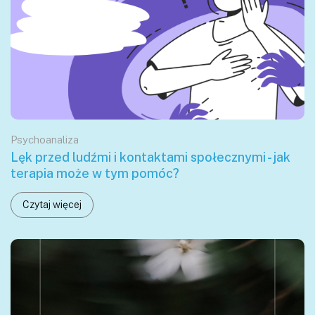
Psychoanaliza
Lęk przed ludźmi i kontaktami społecznymi - jak
terapia może w tym pomóc?
Czytaj więcej