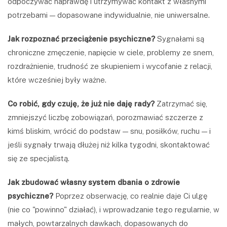
odpoczywać naprawdę i utrzymywać kontakt z własnymi
potrzebami — dopasowane indywidualnie, nie uniwersalne.
Jak rozpoznać przeciążenie psychiczne?
Sygnałami są
chroniczne zmęczenie, napięcie w ciele, problemy ze snem,
rozdrażnienie, trudność ze skupieniem i wycofanie z relacji,
które wcześniej były ważne.
Co robić, gdy czuję, że już nie daję rady?
Zatrzymać się,
zmniejszyć liczbę zobowiązań, porozmawiać szczerze z
kimś bliskim, wrócić do podstaw — snu, posiłków, ruchu — i
jeśli sygnały trwają dłużej niż kilka tygodni, skontaktować
się ze specjalistą.
Jak zbudować własny system dbania o zdrowie
psychiczne?
Poprzez obserwację, co realnie daje Ci ulgę
(nie co "powinno" działać), i wprowadzanie tego regularnie, w
małych, powtarzalnych dawkach, dopasowanych do