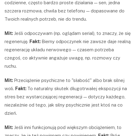
codzienne, często bardzo proste działania — sen, jedna
szczera rozmowa, chwila bez telefonu — dopasowane do
Twoich realnych potrzeb, nie do trendu.
Mit:
Jeśli odpoczywam (np. oglądam serial), to znaczy, że się
regeneruję.
Fakt:
Bierny odpoczynek nie zawsze daje realną
regenerację układu nerwowego — czasem potrzeba
czegoś, co aktywnie angażuje uwagę, np. rozmowy czy
ruchu.
Mit:
Przeciążenie psychiczne to "słabość" albo brak silnej
woli.
Fakt:
To naturalny skutek długotrwałej ekspozycji na
stres bez wystarczającej regeneracji — dotyczy każdego,
niezależnie od tego, jak silny psychicznie jest ktoś na co
dzień.
Mit:
Jeśli inni funkcjonują pod większym obciążeniem, to
znaczy, że ja też powinnam czy powinienem.
Fakt:
Próg